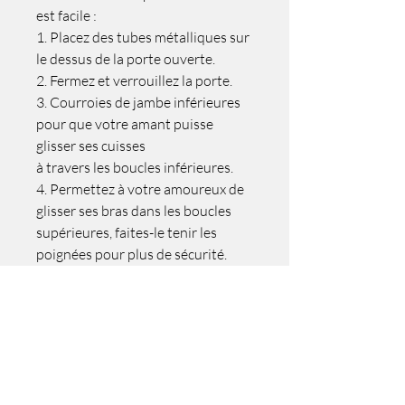
est facile :
1. Placez des tubes métalliques sur
le dessus de la porte ouverte.
2. Fermez et verrouillez la porte.
3. Courroies de jambe inférieures
pour que votre amant puisse
glisser ses cuisses
à travers les boucles inférieures.
4. Permettez à votre amoureux de
glisser ses bras dans les boucles
supérieures, faites-le tenir les
poignées pour plus de sécurité.
Ajustez les sangles à une hauteur
confortable.
5. Amusez-vous !
Comprend :
Balançoire de porte
entièrement réglable avec siège