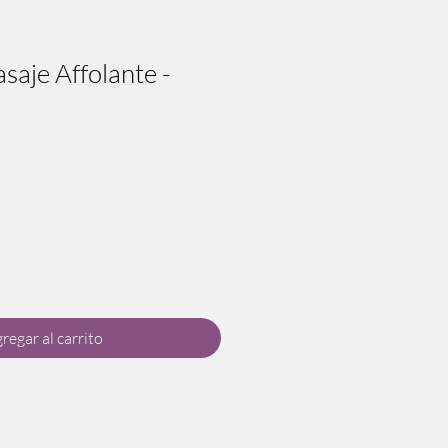
saje Affolante -
regar al carrito