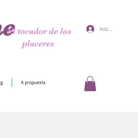
me
Iniciar sesión
El tocador de los
placeres
og
A propuesta