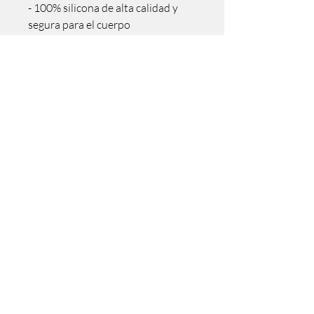
- 100% silicona de alta calidad y
segura para el cuerpo
- Sin ftalatos
- Recomendamos utilizar
únicamente lubricantes a base de
agua
- Interfaz de un botón
Medidas
- Diámetro interior: 3,6 cm
- Longitud: 8,3 cm
- Anchura: 5cm
Incluye:
- Kamaria
- Cable USB
No hay reseñas todavía
Comparte tu opinión. Deja la primera
reseña.