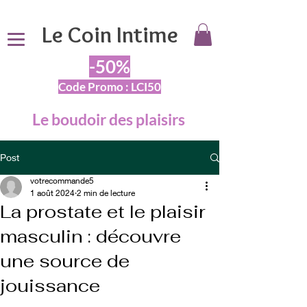
Le Coin Intime
-50%
Code Promo : LCI50
Le boudoir des plaisirs
Post
votrecommande5
1 août 2024
2 min de lecture
La prostate et le plaisir
masculin : découvre
une source de
jouissance