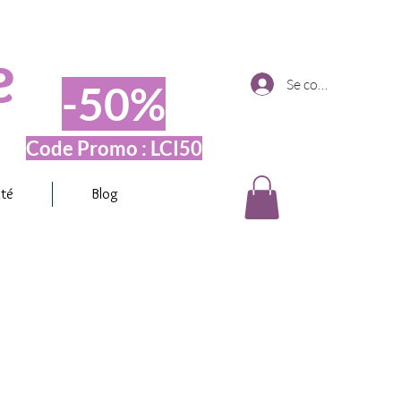
e
Se connecter
-50%
Code Promo : LCI50
ité
Blog