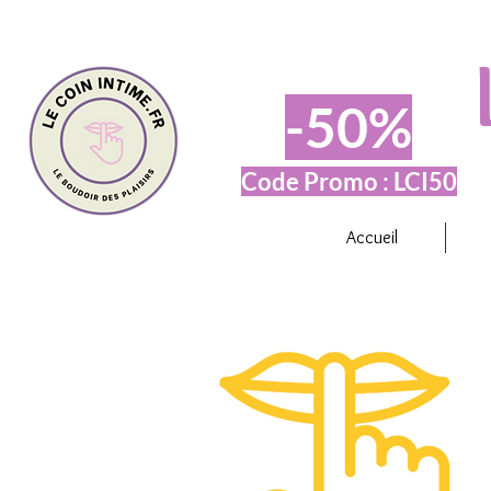
-50%
Code Promo : LCI50
Accueil