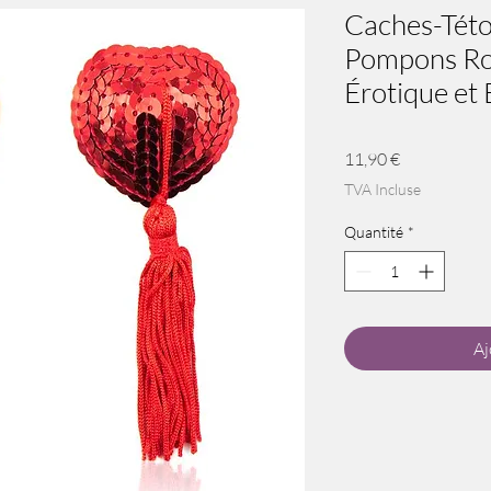
Caches-Tét
Pompons Ro
Érotique et
Prix
11,90 €
TVA Incluse
Quantité
*
Aj