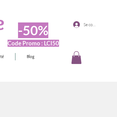
e
Se connecter
-50%
Code Promo : LCI50
ité
Blog