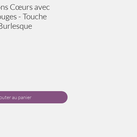
ons Cœurs avec
uges - Touche
 Burlesque
outer au panier