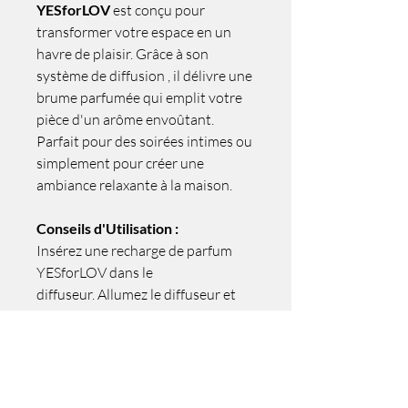
YESforLOV
est conçu pour
transformer votre espace en un
havre de plaisir. Grâce à son
système de diffusion , il délivre une
brume parfumée qui emplit votre
pièce d'un arôme envoûtant.
Parfait pour des soirées intimes ou
simplement pour créer une
ambiance relaxante à la maison.
Conseils d'Utilisation :
Insérez une recharge de parfum
YESforLOV dans le
diffuseur. Allumez le diffuseur et
laissez la brume parfumée remplir
votre espace. Rechargez facilement
le diffuseur via le port USB inclus.
Profitez d'une Atmosphère
Sensuelle et Apaisante.