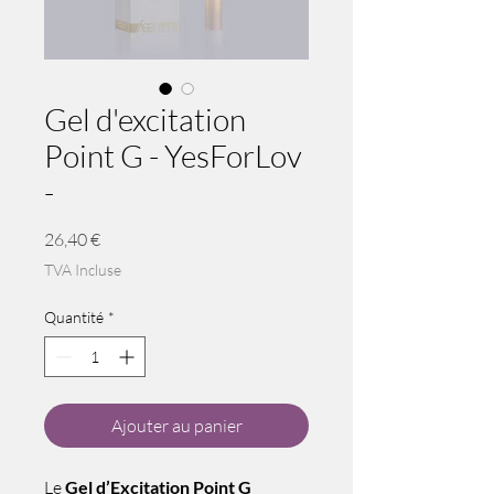
Gel d'excitation
Point G - YesForLov
-
Prix
26,40 €
TVA Incluse
Quantité
*
Ajouter au panier
Le
Gel d’Excitation Point G