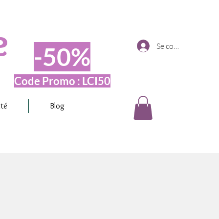
e
Se connecter
-50%
Code Promo : LCI50
ité
Blog