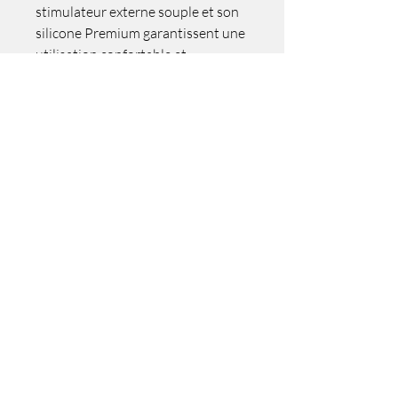
stimulateur externe souple et son
silicone Premium garantissent une
utilisation confortable et
hygiénique. Rechargeable par USB
et submersible, ce vibromasseur
est parfait pour une utilisation à
tout moment et en tout lieu.
Conseils d'Utilisation :
Pour commencer à profiter de
Soraya Wave, assurez-vous qu'il
est déverrouillé en appuyant sur
+/- pendant 3 secondes jusqu'à ce
que la lumière s'allume. Utilisez un
lubrifiant à base d'eau pour
maximiser le confort et le plaisir.
Nettoyez soigneusement avant et
après chaque utilisation pour
garantir une hygiène parfaite.